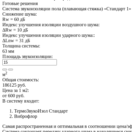
Готовые
решения
Система звукоизоляции пола (плавающая стяжка) «Стандарт 1»
Снижение шума:
Rw = 60 дБ
Индекс улучшения изоляции воздушного шума:
ΔRw = 10 дБ
Индекс улучшения изоляции ударного шума::
ΔLnw = 31 дБ
Толщина системы:
63 мм
Площадь звукоизоляции:
2
м
Общая стоимость:
186125
руб.
Цена за 1 м2:
от 600 руб.
В систему
входит:
ТермоЗвукоИзол Стандарт
Виброфлор
Самая распространенная и оптимальная в соотношении цена/эф
Система сокращает передачу ударного шума в находящиеся с