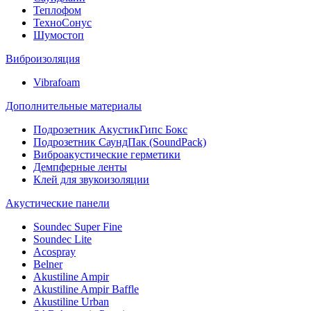
Теплофом
ТехноСонус
Шумостоп
Виброизоляция
Vibrafoam
Дополнительные материалы
Подрозетник АкустикГипс Бокс
Подрозетник СаундПак (SoundPack)
Виброакустические герметики
Демпферные ленты
Клей для звукоизоляции
Акустические панели
Soundec Super Fine
Soundec Lite
Acospray
Belner
Akustiline Ampir
Akustiline Ampir Baffle
Akustiline Urban