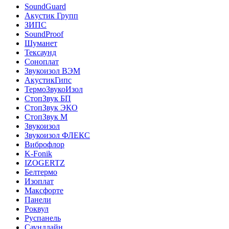
SoundGuard
Акустик Групп
ЗИПС
SoundProof
Шуманет
Тексаунд
Соноплат
Звукоизол ВЭМ
АкустикГипс
ТермоЗвукоИзол
СтопЗвук БП
СтопЗвук ЭКО
СтопЗвук М
Звукоизол
Звукоизол ФЛЕКС
Виброфлор
K-Fonik
IZOGERTZ
Белтермо
Изоплат
Максфорте
Панели
Роквул
Руспанель
Саундлайн