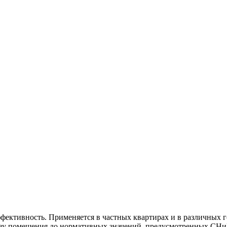
фективность. Применяется в частных квартирах и в различных г
низу помещения до нормативных значений, предусмотренных СН