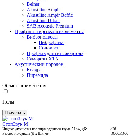
Belner
Akustiline Ampir
Akustiline Ampir Baffle
Akustiline Urban
SAB Acoustic Premium
Профили и крепежные элементы
Виброподвесы
Виброфлекс
Сонокреп
Профиль для гипсокартона
Саморезы XTN
Акустический поролон
Квадра
Пирамида
Область применения
Полы
Применить
СтопЗвук М
Индекс улучшения изоляции ударного шума ΔLnw, дБ:
≥26
Размер материала (Д х Ш), мм:
10000х1000