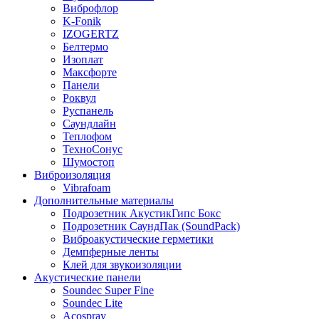
Виброфлор
K-Fonik
IZOGERTZ
Белтермо
Изоплат
Максфорте
Панели
Роквул
Руспанель
Саундлайн
Теплофом
ТехноСонус
Шумостоп
Виброизоляция
Vibrafoam
Дополнительные материалы
Подрозетник АкустикГипс Бокс
Подрозетник СаундПак (SoundPack)
Виброакустические герметики
Демпферные ленты
Клей для звукоизоляции
Акустические панели
Soundec Super Fine
Soundec Lite
Acospray