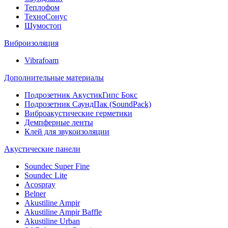
Теплофом
ТехноСонус
Шумостоп
Виброизоляция
Vibrafoam
Дополнительные материалы
Подрозетник АкустикГипс Бокс
Подрозетник СаундПак (SoundPack)
Виброакустические герметики
Демпферные ленты
Клей для звукоизоляции
Акустические панели
Soundec Super Fine
Soundec Lite
Acospray
Belner
Akustiline Ampir
Akustiline Ampir Baffle
Akustiline Urban