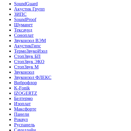
SoundGuard
Акустик Групп
ЗИПС
SoundProof
Шуманет
Тексаунд
Соноплат
Звукоизол ВЭМ
АкустикГипс
ТермоЗвукоИзол
СтопЗвук БП
СтопЗвук ЭКО
СтопЗвук М
Звукоизол
Звукоизол ФЛЕКС
Виброфлор
K-Fonik
IZOGERTZ
Белтермо
Изоплат
Максфорте
Панели
Роквул
Руспанель
Саундлайн