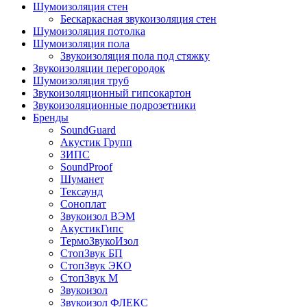
Шумоизоляция стен
Бескаркасная звукоизоляция стен
Шумоизоляция потолка
Шумоизоляция пола
Звукоизоляция пола под стяжку
Звукоизоляции перегородок
Шумоизоляция труб
Звукоизоляционный гипсокартон
Звукоизоляционные подрозетники
Бренды
SoundGuard
Акустик Групп
ЗИПС
SoundProof
Шуманет
Тексаунд
Соноплат
Звукоизол ВЭМ
АкустикГипс
ТермоЗвукоИзол
СтопЗвук БП
СтопЗвук ЭКО
СтопЗвук М
Звукоизол
Звукоизол ФЛЕКС