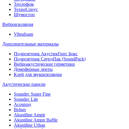
Теплофом
ТехноСонус
Шумостоп
Виброизоляция
Vibrafoam
Дополнительные материалы
Подрозетник АкустикГипс Бокс
Подрозетник СаундПак (SoundPack)
Виброакустические герметики
Демпферные ленты
Клей для звукоизоляции
Акустические панели
Soundec Super Fine
Soundec Lite
Acospray
Belner
Akustiline Ampir
Akustiline Ampir Baffle
Akustiline Urban