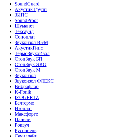
SoundGuard
Акустик Групп
ЗИПС
SoundProof
Шуманет
Тексаунд
Соноплат
Звукоизол ВЭМ
АкустикГипс
ТермоЗвукоИзол
СтопЗвук БП
СтопЗвук ЭКО
СтопЗвук М
Звукоизол
Звукоизол ФЛЕКС
Виброфлор
K-Fonik
IZOGERTZ
Белтермо
Изоплат
Максфорте
Панели
Роквул
Руспанель
Саундлайн