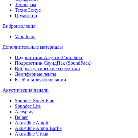
Теплофом
ТехноСонус
Шумостоп
Виброизоляция
Vibrafoam
Дополнительные материалы
Подрозетник АкустикГипс Бокс
Подрозетник СаундПак (SoundPack)
Виброакустические герметики
Демпферные ленты
Клей для звукоизоляции
Акустические панели
Soundec Super Fine
Soundec Lite
Acospray
Belner
Akustiline Ampir
Akustiline Ampir Baffle
Akustiline Urban