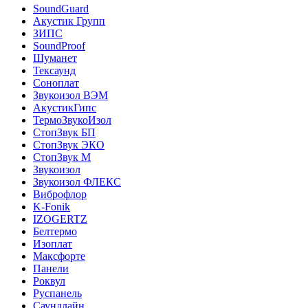
SoundGuard
Акустик Групп
ЗИПС
SoundProof
Шуманет
Тексаунд
Соноплат
Звукоизол ВЭМ
АкустикГипс
ТермоЗвукоИзол
СтопЗвук БП
СтопЗвук ЭКО
СтопЗвук М
Звукоизол
Звукоизол ФЛЕКС
Виброфлор
K-Fonik
IZOGERTZ
Белтермо
Изоплат
Максфорте
Панели
Роквул
Руспанель
Саундлайн