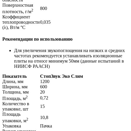
Поверхностная
800
2
плотность, г/м
Коэффициент
теплопроводности
0,035
(λ), Вт/м °С
Рекомендации по использованию
Для увеличения звукопоглощения на низких и средних
частотах рекомендуется устанавливать изоляционные
плиты на относе минимум 50мм (данные испытаний в
НИИСФ РААСН)
Показатель
СтопЗвук Эко Слим
Длина, мм
1200
Ширина, мм
600
Толщина, мм
20
2
0,72
Площадь, м
Количество в
15
упаковке, шт
Площадь
10,8
2
упаковки, м
Упаковка
Пачка