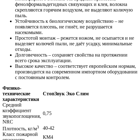
фенолформальдегидных связующих и клея, волокна
скрепляются горячим воздухом, не выделяют колючую
пыль.
Устойчивость к биологическому воздействию – не
появляется плесень, не гниёт, не разрушается
насекомыми.
Простотой монтаж – режется ножом, не осыпается и не
выделяет колючей пыли, не даёт усадку, минимальные
отходы.
Долговечность – сохраняет свойства на протяжении
всего срока эксплуатации.
Высокое качество – соответствует европейским нормам,
производится на современном импортном оборудовании
с постоянным контролем.
Физико-
технические
СтопЗвук Эко Слим
характеристики
Средний
коэффициент
0,75
звукопоглощения,
NRC
3
40-42
Плотность, кг/м
Класс пожарной
КМ4
опасности