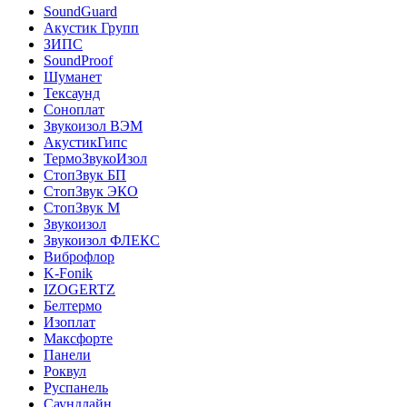
SoundGuard
Акустик Групп
ЗИПС
SoundProof
Шуманет
Тексаунд
Соноплат
Звукоизол ВЭМ
АкустикГипс
ТермоЗвукоИзол
СтопЗвук БП
СтопЗвук ЭКО
СтопЗвук М
Звукоизол
Звукоизол ФЛЕКС
Виброфлор
K-Fonik
IZOGERTZ
Белтермо
Изоплат
Максфорте
Панели
Роквул
Руспанель
Саундлайн