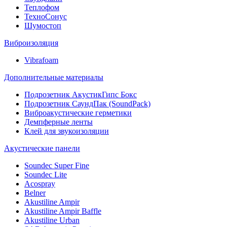
Теплофом
ТехноСонус
Шумостоп
Виброизоляция
Vibrafoam
Дополнительные материалы
Подрозетник АкустикГипс Бокс
Подрозетник СаундПак (SoundPack)
Виброакустические герметики
Демпферные ленты
Клей для звукоизоляции
Акустические панели
Soundec Super Fine
Soundec Lite
Acospray
Belner
Akustiline Ampir
Akustiline Ampir Baffle
Akustiline Urban