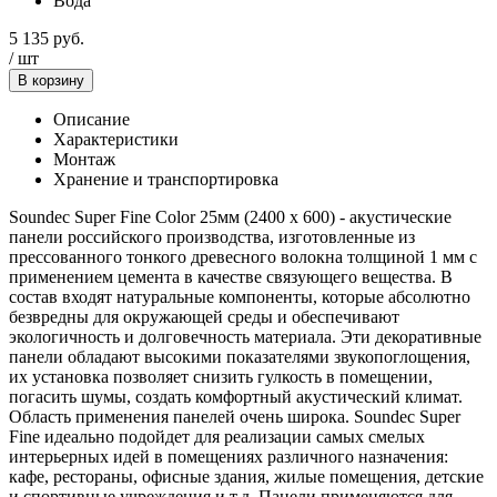
Вода
5 135
руб.
/
шт
В корзину
Описание
Характеристики
Монтаж
Хранение и транспортировка
Soundec Super Fine Color 25мм (2400 x 600) - акустические
панели российского производства, изготовленные из
прессованного тонкого древесного волокна толщиной 1 мм с
применением цемента в качестве связующего вещества. В
состав входят натуральные компоненты, которые абсолютно
безвредны для окружающей среды и обеспечивают
экологичность и долговечность материала. Эти декоративные
панели обладают высокими показателями звукопоглощения,
их установка позволяет снизить гулкость в помещении,
погасить шумы, создать комфортный акустический климат.
Область применения панелей очень широка. Soundec Super
Fine идеально подойдет для реализации самых смелых
интерьерных идей в помещениях различного назначения:
кафе, рестораны, офисные здания, жилые помещения, детские
и спортивные учреждения и т.д. Панели применяются для