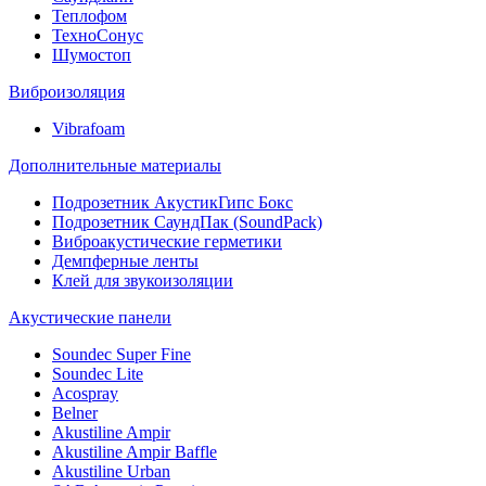
Теплофом
ТехноСонус
Шумостоп
Виброизоляция
Vibrafoam
Дополнительные материалы
Подрозетник АкустикГипс Бокс
Подрозетник СаундПак (SoundPack)
Виброакустические герметики
Демпферные ленты
Клей для звукоизоляции
Акустические панели
Soundec Super Fine
Soundec Lite
Acospray
Belner
Akustiline Ampir
Akustiline Ampir Baffle
Akustiline Urban