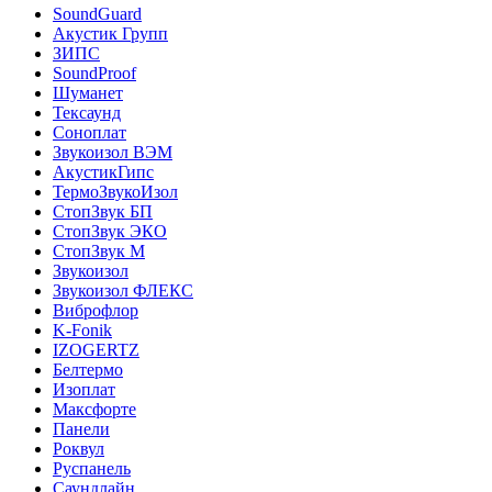
SoundGuard
Акустик Групп
ЗИПС
SoundProof
Шуманет
Тексаунд
Соноплат
Звукоизол ВЭМ
АкустикГипс
ТермоЗвукоИзол
СтопЗвук БП
СтопЗвук ЭКО
СтопЗвук М
Звукоизол
Звукоизол ФЛЕКС
Виброфлор
K-Fonik
IZOGERTZ
Белтермо
Изоплат
Максфорте
Панели
Роквул
Руспанель
Саундлайн