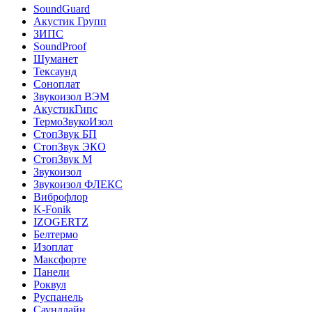
SoundGuard
Акустик Групп
ЗИПС
SoundProof
Шуманет
Тексаунд
Соноплат
Звукоизол ВЭМ
АкустикГипс
ТермоЗвукоИзол
СтопЗвук БП
СтопЗвук ЭКО
СтопЗвук М
Звукоизол
Звукоизол ФЛЕКС
Виброфлор
K-Fonik
IZOGERTZ
Белтермо
Изоплат
Максфорте
Панели
Роквул
Руспанель
Саундлайн