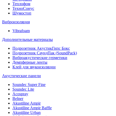
Теплофом
ТехноСонус
Шумостоп
Виброизоляция
Vibrafoam
Дополнительные материалы
Подрозетник АкустикГипс Бокс
Подрозетник СаундПак (SoundPack)
Виброакустические герметики
Демпферные ленты
Клей для звукоизоляции
Акустические панели
Soundec Super Fine
Soundec Lite
Acospray
Belner
Akustiline Ampir
Akustiline Ampir Baffle
Akustiline Urban