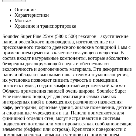
Описание
Характеристики
Монтаж
Хранение и транспортировка
Soundec Super Fine 25мм (580 x 500) гексагон - акустические
панели российского производства, изготовленные из
прессованного тонкого древесного волокна толщиной 1 мм с
применением цемента в качестве связующего вещества. В
состав входят натуральные компоненты, которые абсолютно
безвредны для окружающей среды и обеспечивают
экологичность и долговечность материала. Эти декоративные
панели обладают высокими показателями звукопоглощения,
их установка позволяет снизить гулкость в помещении,
погасить шумы, создать комфортный акустический климат.
Область применения панелей очень широка. Soundec Super
Fine идеально подойдет для реализации самых смелых
интерьерных идей в помещениях различного назначения:
кафе, рестораны, офисные здания, жилые помещения, детские
и спортивные учреждения и т.д. Панели применяются для
финишной отделки стен, могут встраиваются в системы
подвесного потолка или монтироваться как свободновисящие
элементы (баффлы или острова). Крепятся к поверхности с
помощью крепежа, возможна установка с применением