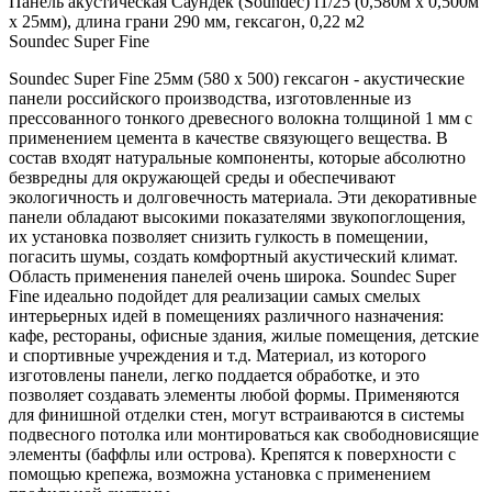
Панель акустическая Саундек (Soundec) f1/25 (0,580м x 0,500м
х 25мм), длина грани 290 мм, гексагон, 0,22 м2
Soundec Super Fine
Soundec Super Fine 25мм (580 x 500) гексагон - акустические
панели российского производства, изготовленные из
прессованного тонкого древесного волокна толщиной 1 мм с
применением цемента в качестве связующего вещества. В
состав входят натуральные компоненты, которые абсолютно
безвредны для окружающей среды и обеспечивают
экологичность и долговечность материала. Эти декоративные
панели обладают высокими показателями звукопоглощения,
их установка позволяет снизить гулкость в помещении,
погасить шумы, создать комфортный акустический климат.
Область применения панелей очень широка. Soundec Super
Fine идеально подойдет для реализации самых смелых
интерьерных идей в помещениях различного назначения:
кафе, рестораны, офисные здания, жилые помещения, детские
и спортивные учреждения и т.д. Материал, из которого
изготовлены панели, легко поддается обработке, и это
позволяет создавать элементы любой формы. Применяются
для финишной отделки стен, могут встраиваются в системы
подвесного потолка или монтироваться как свободновисящие
элементы (баффлы или острова). Крепятся к поверхности с
помощью крепежа, возможна установка с применением