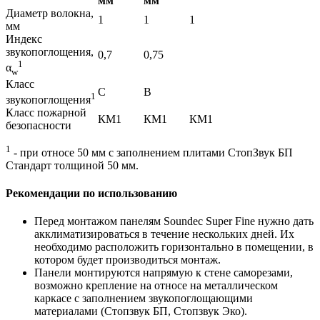
мм
мм
Диаметр волокна,
1
1
1
мм
Индекс
звукопоглощения,
0,7
0,75
1
α
w
Класс
C
B
1
звукопоглощения
Класс пожарной
КM1
КM1
КM1
безопасности
1
- при относе 50 мм с заполнением плитами СтопЗвук БП
Стандарт толщиной 50 мм.
Рекомендации по использованию
Перед монтажом панелям Soundec Super Fine нужно дать
акклиматизироваться в течение нескольких дней. Их
необходимо расположить горизонтально в помещении, в
котором будет производиться монтаж.
Панели монтируются напрямую к стене саморезами,
возможно крепление на относе на металлическом
каркасе с заполнением звукопоглощающими
материалами (Стопзвук БП, Стопзвук Эко).