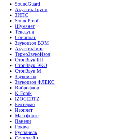
SoundGuard
Акустик Групп
ЗИПС
SoundProof
Шуманет
Тексаунд
Соноплат
Звукоизол ВЭМ
АкустикГипс
ТермоЗвукоИзол
СтопЗвук БП
СтопЗвук ЭКО
СтопЗвук М
Звукоизол
Звукоизол ФЛЕКС
Виброфлор
K-Fonik
IZOGERTZ
Белтермо
Изоплат
Максфорте
Панели
Роквул
Руспанель
Саундлайн