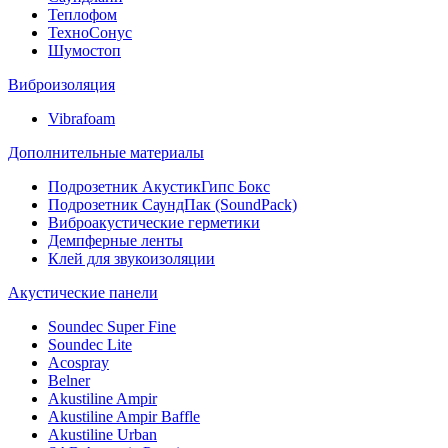
Теплофом
ТехноСонус
Шумостоп
Виброизоляция
Vibrafoam
Дополнительные материалы
Подрозетник АкустикГипс Бокс
Подрозетник СаундПак (SoundPack)
Виброакустические герметики
Демпферные ленты
Клей для звукоизоляции
Акустические панели
Soundec Super Fine
Soundec Lite
Acospray
Belner
Akustiline Ampir
Akustiline Ampir Baffle
Akustiline Urban