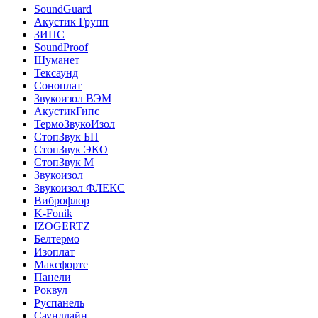
SoundGuard
Акустик Групп
ЗИПС
SoundProof
Шуманет
Тексаунд
Соноплат
Звукоизол ВЭМ
АкустикГипс
ТермоЗвукоИзол
СтопЗвук БП
СтопЗвук ЭКО
СтопЗвук М
Звукоизол
Звукоизол ФЛЕКС
Виброфлор
K-Fonik
IZOGERTZ
Белтермо
Изоплат
Максфорте
Панели
Роквул
Руспанель
Саундлайн