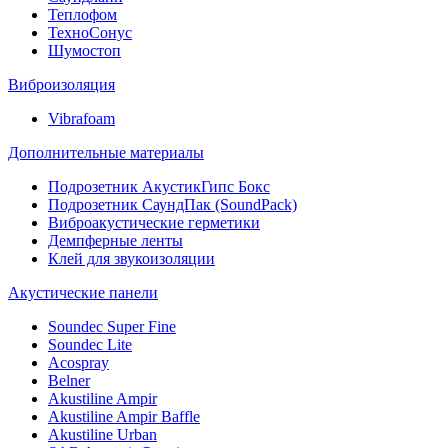
Теплофом
ТехноСонус
Шумостоп
Виброизоляция
Vibrafoam
Дополнительные материалы
Подрозетник АкустикГипс Бокс
Подрозетник СаундПак (SoundPack)
Виброакустические герметики
Демпферные ленты
Клей для звукоизоляции
Акустические панели
Soundec Super Fine
Soundec Lite
Acospray
Belner
Akustiline Ampir
Akustiline Ampir Baffle
Akustiline Urban