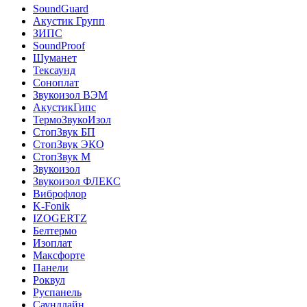
SoundGuard
Акустик Групп
ЗИПС
SoundProof
Шуманет
Тексаунд
Соноплат
Звукоизол ВЭМ
АкустикГипс
ТермоЗвукоИзол
СтопЗвук БП
СтопЗвук ЭКО
СтопЗвук М
Звукоизол
Звукоизол ФЛЕКС
Виброфлор
K-Fonik
IZOGERTZ
Белтермо
Изоплат
Максфорте
Панели
Роквул
Руспанель
Саундлайн