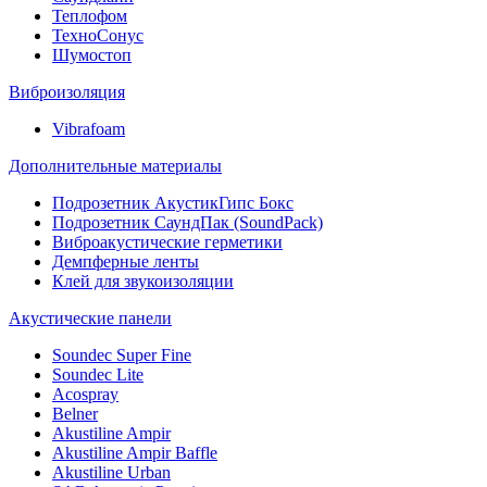
Теплофом
ТехноСонус
Шумостоп
Виброизоляция
Vibrafoam
Дополнительные материалы
Подрозетник АкустикГипс Бокс
Подрозетник СаундПак (SoundPack)
Виброакустические герметики
Демпферные ленты
Клей для звукоизоляции
Акустические панели
Soundec Super Fine
Soundec Lite
Acospray
Belner
Akustiline Ampir
Akustiline Ampir Baffle
Akustiline Urban