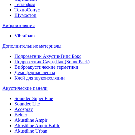
Теплофом
ТехноСонус
Шумостоп
Виброизоляция
Vibrafoam
Дополнительные материалы
Подрозетник АкустикГипс Бокс
Подрозетник СаундПак (SoundPack)
Виброакустические герметики
Демпферные ленты
Клей для звукоизоляции
Акустические панели
Soundec Super Fine
Soundec Lite
Acospray
Belner
Akustiline Ampir
Akustiline Ampir Baffle
Akustiline Urban