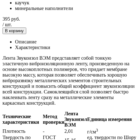
каучук
минеральные наполнители
395
руб.
/
шт.
В корзину
Описание
Характеристики
Лента Звукоизол ВЭМ представляет собой тонкую
эластичную виброизоляционную ленту, произведенную на
основе высокоплотных полимеров, что придает мембране
высокую массу, которая позволяет обеспечивать хорошую
виброразвязку металлических элементов строительных
конструкций и повысить общий коэффициент звукоизоляции
всей конструкции. Самоклеящийся слой позволяет быстро
наклеивать ленту сразу на металлические элементы
каркасных конструкций.
Лента
Технические
Метод
Звукоизол
Единица измерения
характеристики
проверки
ВЭМ
3
Плотность
-
2,01
г/см
Твердость по
ГОСТ
ед. твердости по Шору