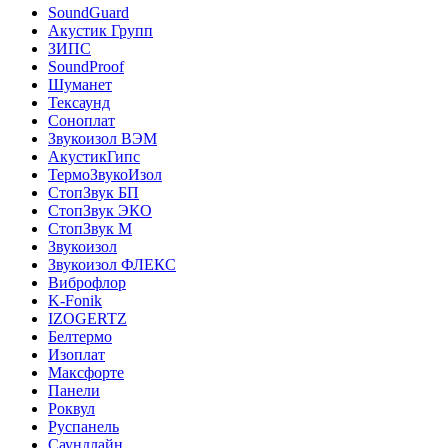
SoundGuard
Акустик Групп
ЗИПС
SoundProof
Шуманет
Тексаунд
Соноплат
Звукоизол ВЭМ
АкустикГипс
ТермоЗвукоИзол
СтопЗвук БП
СтопЗвук ЭКО
СтопЗвук М
Звукоизол
Звукоизол ФЛЕКС
Виброфлор
K-Fonik
IZOGERTZ
Белтермо
Изоплат
Максфорте
Панели
Роквул
Руспанель
Саундлайн