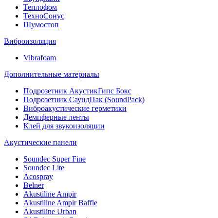
Теплофом
ТехноСонус
Шумостоп
Виброизоляция
Vibrafoam
Дополнительные материалы
Подрозетник АкустикГипс Бокс
Подрозетник СаундПак (SoundPack)
Виброакустические герметики
Демпферные ленты
Клей для звукоизоляции
Акустические панели
Soundec Super Fine
Soundec Lite
Acospray
Belner
Akustiline Ampir
Akustiline Ampir Baffle
Akustiline Urban