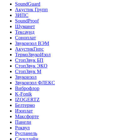
SoundGuard
Акустик Групп
ЗИПС
SoundProof
Шуманет
Тексаунд
Соноплат
Звукоизол ВЭМ
АкустикГипс
ТермоЗвукоИзол
СтопЗвук БП
СтопЗвук ЭКО
СтопЗвук М
Звукоизол
Звукоизол ФЛЕКС
Виброфлор
K-Fonik
IZOGERTZ
Белтермо
Изоплат
Максфорте
Панели
Роквул
Руспанель
Саундлайн