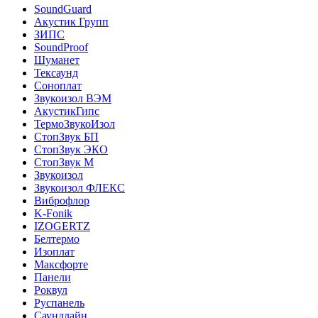
SoundGuard
Акустик Групп
ЗИПС
SoundProof
Шуманет
Тексаунд
Соноплат
Звукоизол ВЭМ
АкустикГипс
ТермоЗвукоИзол
СтопЗвук БП
СтопЗвук ЭКО
СтопЗвук М
Звукоизол
Звукоизол ФЛЕКС
Виброфлор
K-Fonik
IZOGERTZ
Белтермо
Изоплат
Максфорте
Панели
Роквул
Руспанель
Саундлайн