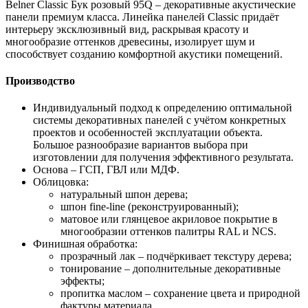
Belner Classic Бук розовый 95Q – декоративные акустические
панели премиум класса. Линейка панелей Classic придаёт
интерьеру эксклюзивный вид, раскрывая красоту и
многообразие оттенков древесины, изолирует шум и
способствует созданию комфортной акустики помещений.
Производство
Индивидуальный подход к определению оптимальной
системы декоративных панелей с учётом конкретных
проектов и особенностей эксплуатации объекта.
Большое разнообразие вариантов выбора при
изготовлении для получения эффективного результата.
Основа – ГСП, ГВЛ или МДФ.
Облицовка:
натуральный шпон дерева;
шпон fine-line (реконструированный);
матовое или глянцевое акриловое покрытие в
многообразии оттенков палитры RAL и NCS.
Финишная обработка:
прозрачный лак – подчёркивает текстуру дерева;
тонирование – дополнительные декоративные
эффекты;
пропитка маслом – сохранение цвета и природной
фактуры материала.