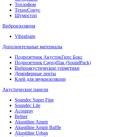
Теплофом
ТехноСонус
Шумостоп
Виброизоляция
Vibrafoam
Дополнительные материалы
Подрозетник АкустикГипс Бокс
Подрозетник СаундПак (SoundPack)
Виброакустические герметики
Демпферные ленты
Клей для звукоизоляции
Акустические панели
Soundec Super Fine
Soundec Lite
Acospray
Belner
Akustiline Ampir
Akustiline Ampir Baffle
Akustiline Urban