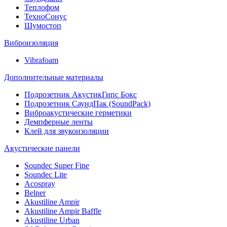
Теплофом
ТехноСонус
Шумостоп
Виброизоляция
Vibrafoam
Дополнительные материалы
Подрозетник АкустикГипс Бокс
Подрозетник СаундПак (SoundPack)
Виброакустические герметики
Демпферные ленты
Клей для звукоизоляции
Акустические панели
Soundec Super Fine
Soundec Lite
Acospray
Belner
Akustiline Ampir
Akustiline Ampir Baffle
Akustiline Urban