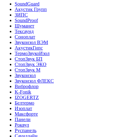
SoundGuard
Акустик Групп
ЗИПС
SoundProof
Шуманет
Тексаунд
Соноплат
Звукоизол ВЭМ
АкустикГипс
ТермоЗвукоИзол
СтопЗвук БП
СтопЗвук ЭКО
СтопЗвук М
Звукоизол
Звукоизол ФЛЕКС
Виброфлор
K-Fonik
IZOGERTZ
Белтермо
Изоплат
Максфорте
Панели
Роквул
Руспанель
Саундлайн